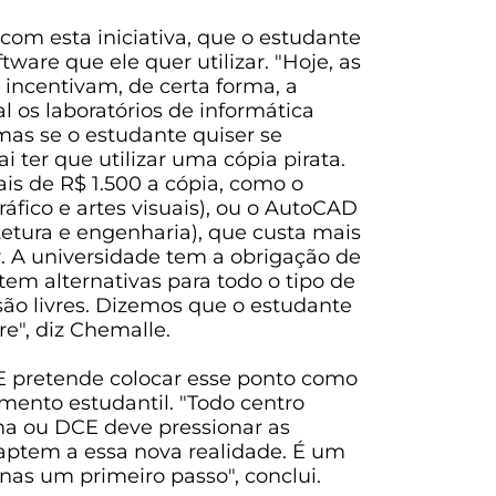
com esta iniciativa, que o estudante
tware que ele quer utilizar. "Hoje, as
 incentivam, de certa forma, a
al os laboratórios de informática
mas se o estudante quiser se
i ter que utilizar uma cópia pirata.
s de R$ 1.500 a cópia, como o
fico e artes visuais), ou o AutoCAD
tetura e engenharia), que custa mais
. A universidade tem a obrigação de
tem alternativas para todo o tipo de
são livres. Dizemos que o estudante
vre", diz Chemalle.
E pretende colocar esse ponto como
mento estudantil. "Todo centro
ma ou DCE deve pressionar as
daptem a essa nova realidade. É um
enas um primeiro passo", conclui.