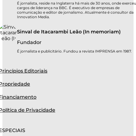
É jornalista, reside na Inglaterra há mais de 30 anos, onde exerce
cargos de liderança na BBC. É executivo de empresas de
comunicação e editor de jornalismo. Atualmente é consultor da
Innovation Media.
Sinval de Itacarambi Leão (In memoriam)
Fundador
É jornalista e publicitário. Fundou a revista IMPRENSA em 1987.
Princípios Editoriais
Propriedade
Financiamento
Política de Privacidade
ESPECIAIS