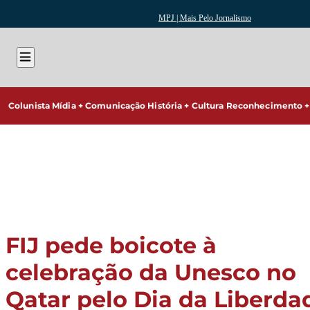
MPJ | Mais Pelo Jornalismo
Colunista
Mídia + Comunicação
História + Cultura
Reconhecimento + 
FIJ pede boicote à
celebração da Unesco no
Qatar pelo Dia da Liberda