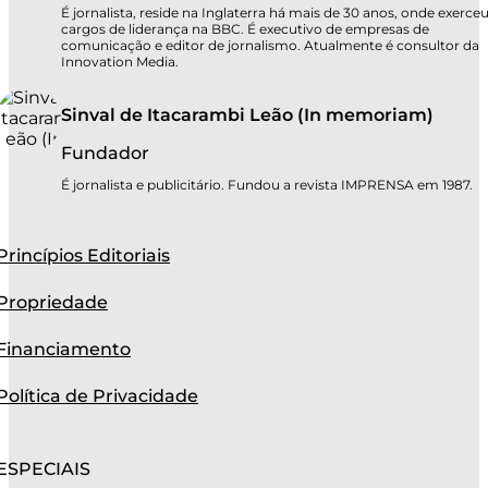
É jornalista, reside na Inglaterra há mais de 30 anos, onde exerce
cargos de liderança na BBC. É executivo de empresas de
comunicação e editor de jornalismo. Atualmente é consultor da
Innovation Media.
Sinval de Itacarambi Leão (In memoriam)
Fundador
É jornalista e publicitário. Fundou a revista IMPRENSA em 1987.
Princípios Editoriais
Propriedade
Financiamento
Política de Privacidade
ESPECIAIS