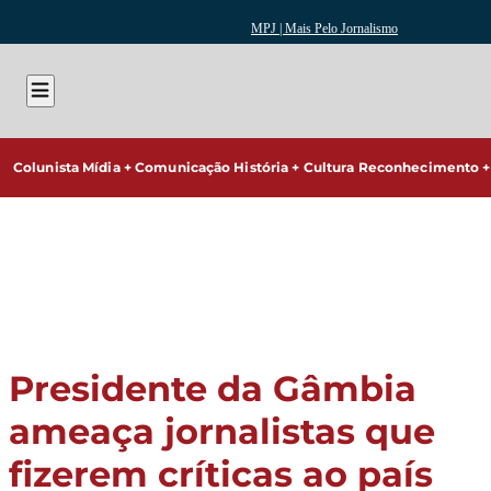
MPJ | Mais Pelo Jornalismo
Colunista
Mídia + Comunicação
História + Cultura
Reconhecimento + 
Presidente da Gâmbia
ameaça jornalistas que
fizerem críticas ao país