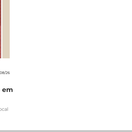
08/26
e em
ocal